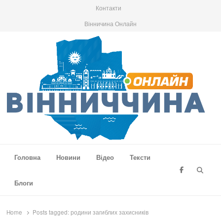
Контакти
Вінничина Онлайн
Вінниччина Онлайн
Новини Вінниччини, громад області, події та аналітика
Головна
Новини
Відео
Тексти
Searc
Блоги
Home
Posts tagged:
родини загиблих захисників