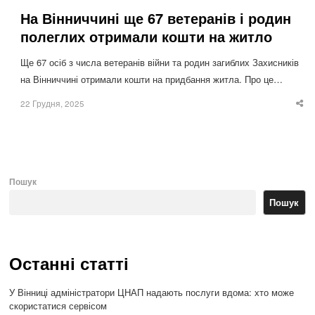
На Вінниччині ще 67 ветеранів і родин
полеглих отримали кошти на житло
Ще 67 осіб з числа ветеранів війни та родин загиблих Захисників
на Вінниччині отримали кошти на придбання житла. Про це…
22 Грудня, 2025
Sha
thi
po
Пошук
Пошук
Останні статті
У Вінниці адміністратори ЦНАП надають послуги вдома: хто може
скористатися сервісом