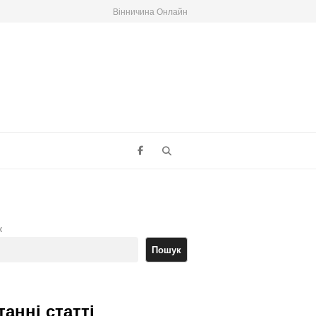
Вінничина Онлайн
Search
к
Пошук
танні статті