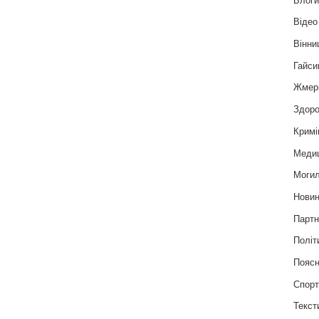
Відео
Вінни
Гайси
Жмер
Здоро
Кримі
Меди
Могил
Нови
Партн
Політ
Пояс
Спор
Текст