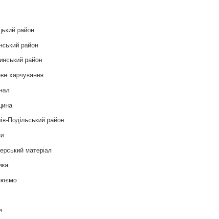
цький район
нський район
инський район
ве харчування
нал
цина
ів-Подільський район
ни
ерський матеріал
ика
нюємо
т
и