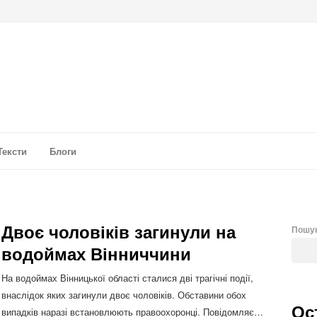
а аналітика
Тексти
Блоги
Двоє чоловіків загинули на
Пошу
водоймах Вінниччини
На водоймах Вінницької області сталися дві трагічні події,
внаслідок яких загинули двоє чоловіків. Обставини обох
Ос
випадків наразі встановлюють правоохоронці. Повідомляє…