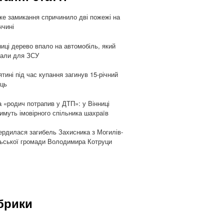
ке замикання спричинило дві пожежі на
ччині
ниці дерево впало на автомобіль, який
али для ЗСУ
ятині під час купання загинув 15-річний
ць
 «родич потрапив у ДТП»: у Вінниці
имуть імовірного спільника шахраїв
ердилася загибель Захисника з Могилів-
ьської громади Володимира Котруци
брики
и