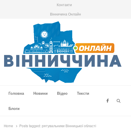
Контакти
Вінничина Онлайн
Вінниччина Онлайн
Новини Вінниччини, громад області, події та аналітика
Головна
Новини
Відео
Тексти
Searc
Блоги
Home
Posts tagged:
рятувальники Вінницької області