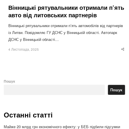
Вінницькі рятувальники отримали п’ять
авто від литовських партнерів
Вінницькі рятувальники отримали п’ять автомобілів від партнерів
із Литви. Повідомляє ГУ ДСНС у Вінницькій області. Автопарк
ДСНС у Вінницькій області…
4 Листопада, 2025
Sha
thi
po
Пошук
Пошук
Останні статті
Майже 20 млрд грн економічного ефекту: у БЕБ підбили підсумки