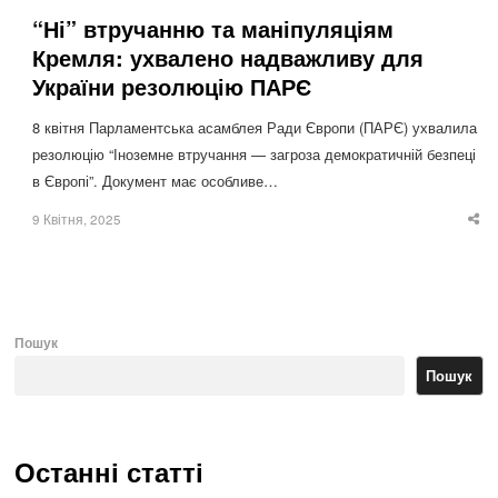
“Ні” втручанню та маніпуляціям
Кремля: ухвалено надважливу для
України резолюцію ПАРЄ
8 квітня Парламентська асамблея Ради Європи (ПАРЄ) ухвалила
резолюцію “Іноземне втручання — загроза демократичній безпеці
в Європі”. Документ має особливе…
9 Квітня, 2025
Sha
thi
po
Пошук
Пошук
Останні статті