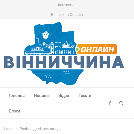
Контакти
Вінничина Онлайн
Вінниччина Онлайн
Новини Вінниччини, громад області, події та аналітика
Головна
Новини
Відео
Тексти
Searc
Блоги
Home
Posts tagged:
резолюція