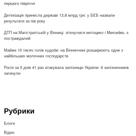
першого півріччя
Детінізація принесла державі 13,8 млрд грн: у БЕБ назвали
результати за пів року
ДТП на Магістратській у Вінниці: зіткнулися мотоцикл і Mercedes, є
постраждалий
Майже 10 тисяч голів худоби: на Вінниччині розширюють одне з
найбільших молочних господарств
Росія за 5 днів 41 раз атакувала залізницю України: 6 залізничників
загинули
Рубрики
Блоги
Відео