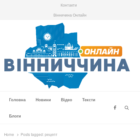
Контакти
Вінничина Онлайн
Вінниччина Онлайн
Новини Вінниччини, громад області, події та аналітика
Головна
Новини
Відео
Тексти
Searc
Блоги
Home
Posts tagged:
рецепт