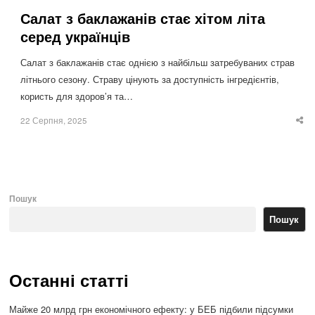
Салат з баклажанів стає хітом літа
серед українців
Салат з баклажанів стає однією з найбільш затребуваних страв
літнього сезону. Страву цінують за доступність інгредієнтів,
користь для здоров’я та…
22 Серпня, 2025
Sha
thi
po
Пошук
Пошук
Останні статті
Майже 20 млрд грн економічного ефекту: у БЕБ підбили підсумки