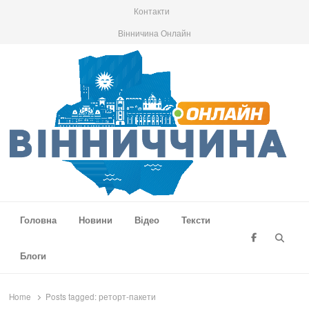
Контакти
Вінничина Онлайн
Вінниччина Онлайн
Новини Вінниччини, громад області, події та аналітика
Головна
Новини
Відео
Тексти
Searc
Блоги
Home
Posts tagged:
реторт-пакети