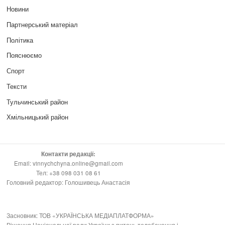
Новини
Партнерський матеріал
Політика
Пояснюємо
Спорт
Тексти
Тульчинський район
Хмільницький район
Контакти редакції:
Email: vinnychchyna.online@gmail.com
Тел: +38 098 031 08 61
Головний редактор: Голошивець Анастасія
Засновник: ТОВ «УКРАЇНСЬКА МЕДІАПЛАТФОРМА»
Рішення Національної ради України з питань телебачення і