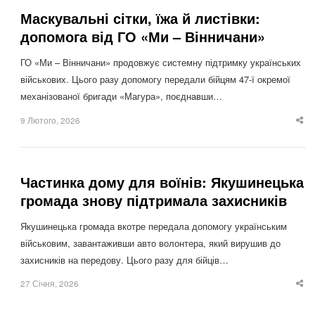
Маскувальні сітки, їжа й листівки:
допомога від ГО «Ми – Вінничани»
ГО «Ми – Вінничани» продовжує системну підтримку українських
військових. Цього разу допомогу передали бійцям 47-ї окремої
механізованої бригади «Магура», поєднавши…
9 Лютого, 2026
Sha
thi
po
Частинка дому для воїнів: Якушинецька
громада знову підтримала захисників
Якушинецька громада вкотре передала допомогу українським
військовим, завантаживши авто волонтера, який вирушив до
захисників на передову. Цього разу для бійців…
27 Січня, 2026
Sha
thi
po