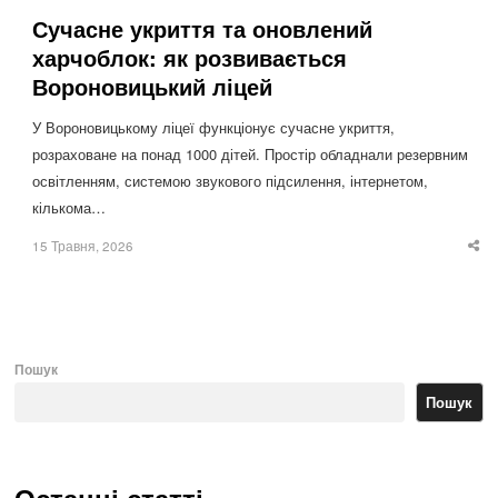
Сучасне укриття та оновлений
харчоблок: як розвивається
Вороновицький ліцей
У Вороновицькому ліцеї функціонує сучасне укриття,
розраховане на понад 1000 дітей. Простір обладнали резервним
освітленням, системою звукового підсилення, інтернетом,
кількома…
15 Травня, 2026
Sha
thi
po
Пошук
Пошук