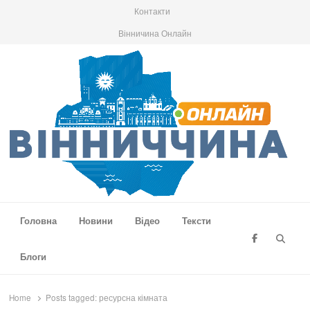
Контакти
Вінничина Онлайн
Вінниччина Онлайн
Новини Вінниччини, громад області, події та аналітика
Головна
Новини
Відео
Тексти
Searc
Блоги
Home
Posts tagged:
ресурсна кімната