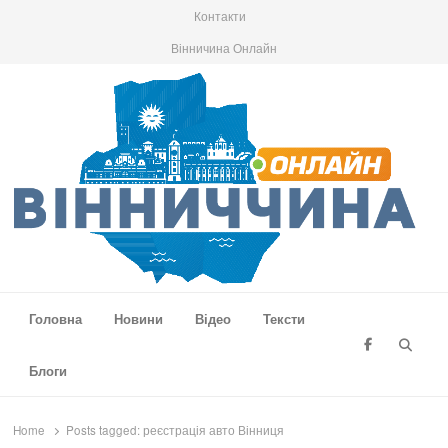
Контакти
Вінничина Онлайн
Вінниччина Онлайн
Новини Вінниччини, громад області, події та аналітика
Головна
Новини
Відео
Тексти
Searc
Блоги
Home
Posts tagged:
реєстрація авто Вінниця