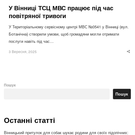
У Вінниці ТСЦ МВС працює під час
повітряної тривоги
У Територіальному сервісному центрі МВС №0541 у Вінниці (вул.
Ботанічна) створили умови, щоб громадяни могли отримати
послуги навіть під час…
3 Вересня, 2025
Sha
thi
po
Пошук
Пошук
Останні статті
Вінницький притулок для собак шукає родини для своїх підопічних: