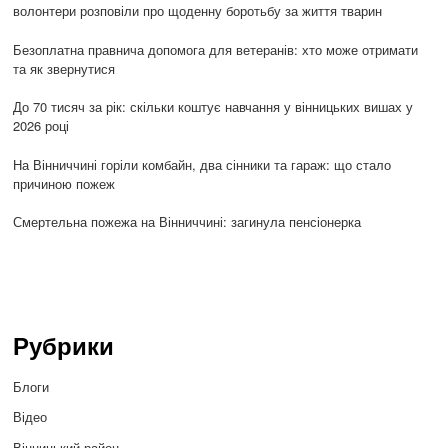
волонтери розповіли про щоденну боротьбу за життя тварин
Безоплатна правнича допомога для ветеранів: хто може отримати
та як звернутися
До 70 тисяч за рік: скільки коштує навчання у вінницьких вишах у
2026 році
На Вінниччині горіли комбайн, два сінники та гараж: що стало
причиною пожеж
Смертельна пожежа на Вінниччині: загинула пенсіонерка
Рубрики
Блоги
Відео
Вінницький район