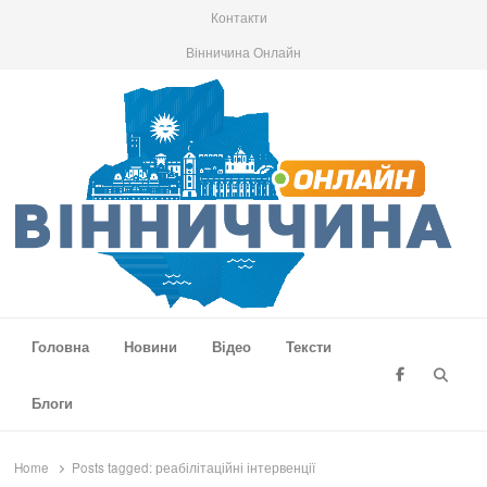
Контакти
Вінничина Онлайн
Вінниччина Онлайн
Новини Вінниччини, громад області, події та аналітика
Головна
Новини
Відео
Тексти
Searc
Блоги
Home
Posts tagged:
реабілітаційні інтервенції