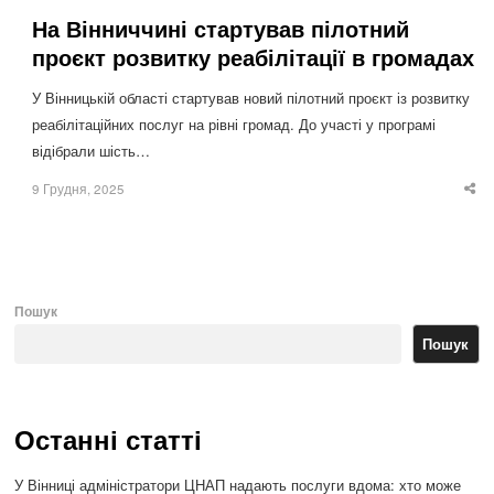
На Вінниччині стартував пілотний
проєкт розвитку реабілітації в громадах
У Вінницькій області стартував новий пілотний проєкт із розвитку
реабілітаційних послуг на рівні громад. До участі у програмі
відібрали шість…
9 Грудня, 2025
Sha
thi
po
Пошук
Пошук
Останні статті
У Вінниці адміністратори ЦНАП надають послуги вдома: хто може