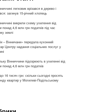
нниччині легковик врізався в дерево і
івся: загинув 15-річний хлопець
нниччині викрили схему ухилення від
и понад 4,6 млн грн податків під час
жу землі
и – Вінничани» передала кухонний
тар Центру надання соціальних послуг у
ині
ьку Вінниччини підозрюють в ухиленні від
и понад 4,6 млн грн податків
 до 16 тисяч грн: скільки сьогодні просять
енду квартир у Могилеві-Подільському
брики