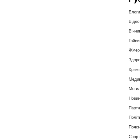
Блог
Відео
Вінни
Гайси
Жмер
Здоро
Кримі
Меди
Могил
Нови
Партн
Політ
Пояс
Спор