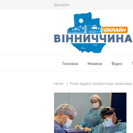
Контакти
Вінниччина Онлайн
Новини Вінниччини, громад області, події т
Головна
Новини
Відео
Home
Posts tagged:
реабілітація захисника