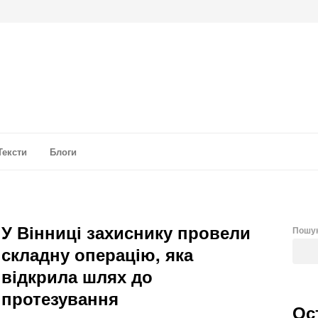
а аналітика
Тексти
Блоги
У Вінниці захиснику провели
Пошу
складну операцію, яка
відкрила шлях до
протезування
Ос