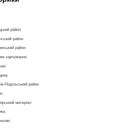
и
цький район
нський район
инський район
ве харчування
нал
цина
ів-Подільський район
ни
ерський матеріал
ика
нюємо
т