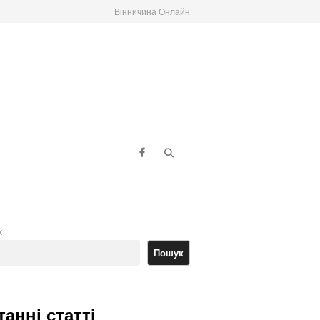
Вінничина Онлайн
Search
к
Пошук
танні статті