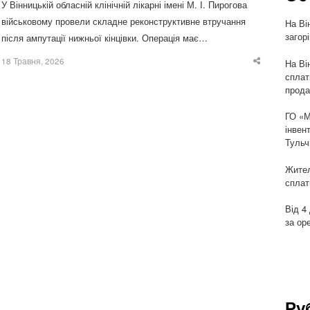
У Вінницькій обласній клінічній лікарні імені М. І. Пирогова
військовому провели складне реконструктивне втручання
На Ві
загор
після ампутації нижньої кінцівки. Операція має…
18 Травня, 2026
На Ві
Share
this
сплат
post
прода
ГО «М
інвен
Тульч
Жител
сплат
Від 4
за ор
Ру