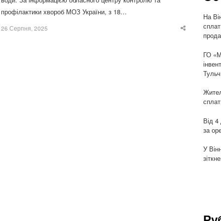
профілактики хвороб МОЗ України, з 18…
На Ві
сплат
26 Серпня, 2025
Share
прода
this
post
ГО «М
інвен
Тульч
Жител
сплат
Від 4
за ор
У Він
зіткн
Ру