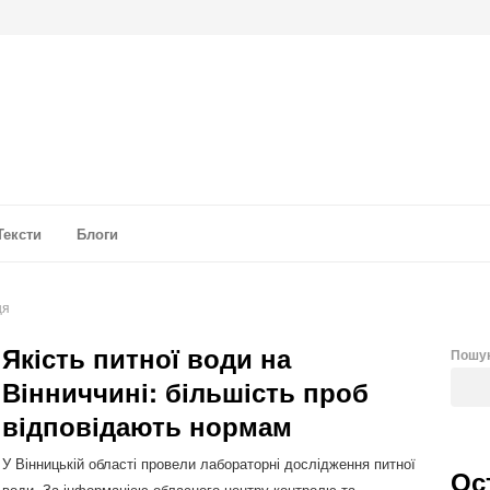
а аналітика
Тексти
Блоги
ця
Якість питної води на
Пошу
Вінниччині: більшість проб
відповідають нормам
У Вінницькій області провели лабораторні дослідження питної
Ос
води. За інформацією обласного центру контролю та