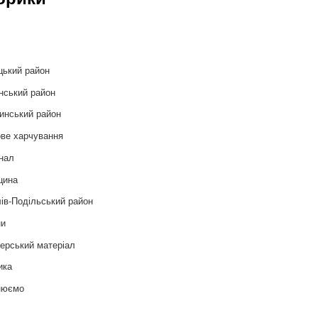
и
цький район
нський район
инський район
ве харчування
нал
цина
ів-Подільський район
ни
ерський матеріал
ика
нюємо
т