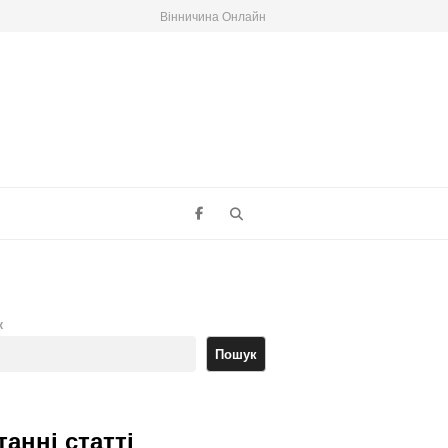
Вінничина Онлайн
Search
к
Пошук
танні статті