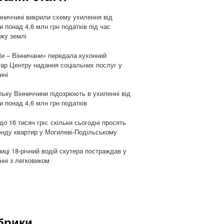
нниччині викрили схему ухилення від
и понад 4,6 млн грн податків під час
жу землі
и – Вінничани» передала кухонний
тар Центру надання соціальних послуг у
ині
ьку Вінниччини підозрюють в ухиленні від
и понад 4,6 млн грн податків
 до 16 тисяч грн: скільки сьогодні просять
енду квартир у Могилеві-Подільському
ниці 18-річний водій скутера постраждав у
енні з легковиком
брики