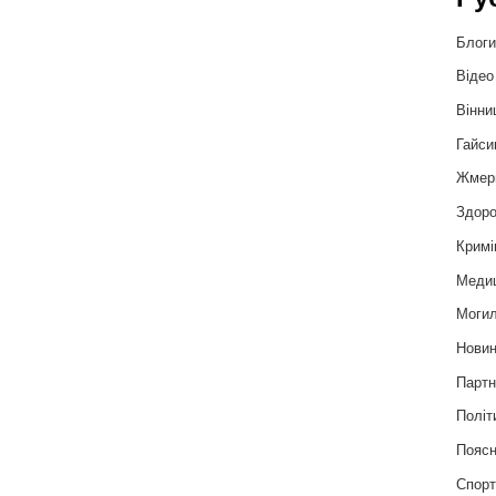
Блог
Відео
Вінни
Гайси
Жмер
Здоро
Кримі
Меди
Могил
Нови
Партн
Політ
Пояс
Спор