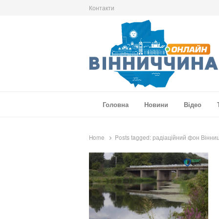
Контакти
Вінниччина Онлайн
Новини Вінниччини, громад області, події т
Головна
Новини
Відео
Home
Posts tagged:
радіаційний фон Вінни