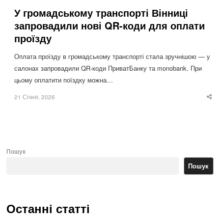
У громадському транспорті Вінниці
запровадили нові QR-коди для оплати
проїзду
Оплата проїзду в громадському транспорті стала зручнішою — у
салонах запровадили QR-коди ПриватБанку та monobank. При
цьому оплатити поїздку можна…
21 Січня, 2026
Sha
thi
po
Пошук
Пошук
Останні статті