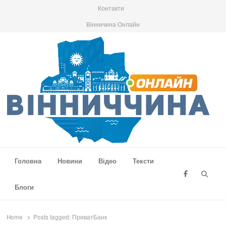
Контакти
Вінничина Онлайн
Вінниччина Онлайн
Новини Вінниччини, громад області, події та аналітика
Головна
Новини
Відео
Тексти
Searc
Блоги
Home
Posts tagged:
ПриватБанк