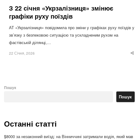
З 22 січня «Укрзалізниця» змінює
графіки руху поїздів
АТ «Укрзалізниця» повідомила про зміни у графіках руху поїздів у
зв’язку з безпековою ситуацією та ускладненим рухом на
фастівській ділянці,…
22 Січня, 2026
Sha
thi
po
Пошук
Пошук
Останні статті
$8000 за незаконний виїзд: на Вінниччині затримали водія, який мав