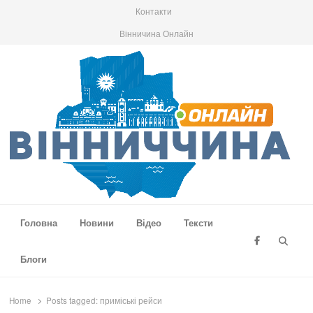
Контакти
Вінничина Онлайн
Вінниччина Онлайн
Новини Вінниччини, громад області, події та аналітика
Головна
Новини
Відео
Тексти
Searc
Блоги
Home
Posts tagged:
приміські рейси