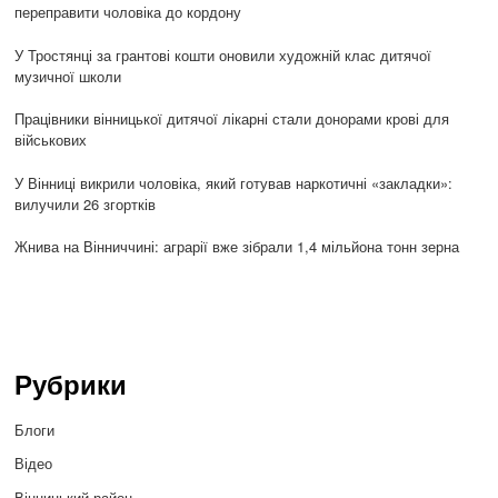
переправити чоловіка до кордону
У Тростянці за грантові кошти оновили художній клас дитячої
музичної школи
Працівники вінницької дитячої лікарні стали донорами крові для
військових
У Вінниці викрили чоловіка, який готував наркотичні «закладки»:
вилучили 26 згортків
Жнива на Вінниччині: аграрії вже зібрали 1,4 мільйона тонн зерна
Рубрики
Блоги
Відео
Вінницький район