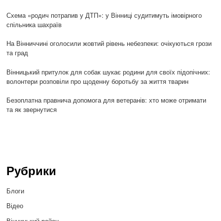
Схема «родич потрапив у ДТП»: у Вінниці судитимуть імовірного
спільника шахраїв
На Вінниччині оголосили жовтий рівень небезпеки: очікуються грози
та град
Вінницький притулок для собак шукає родини для своїх підопічних:
волонтери розповіли про щоденну боротьбу за життя тварин
Безоплатна правнича допомога для ветеранів: хто може отримати
та як звернутися
Рубрики
Блоги
Відео
Вінницький район