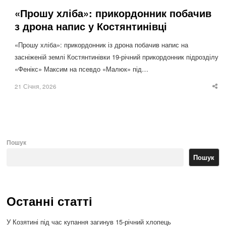
«Прошу хліба»: прикордонник побачив
з дрона напис у Костянтинівці
«Прошу хліба»: прикордонник із дрона побачив напис на
засніженій землі Костянтинівки 19-річний прикордонник підрозділу
«Фенікс» Максим на псевдо «Малюк» під…
21 Січня, 2026
Sha
thi
po
Пошук
Пошук
Останні статті
У Козятині під час купання загинув 15-річний хлопець