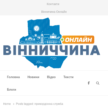
Контакти
Вінничина Онлайн
Вінниччина Онлайн
Новини Вінниччини, громад області, події та аналітика
Головна
Новини
Відео
Тексти
Searc
Блоги
Home
Posts tagged:
прикордонна служба