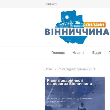
Контакти
Вінниччина Онлайн
Новини Вінниччини, громад області, події т
Головна
Новини
Відео
Home
Posts tagged:
причини ДТП