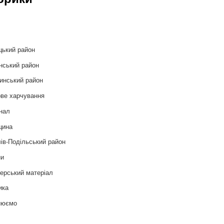
и
цький район
нський район
инський район
ве харчування
нал
цина
ів-Подільський район
ни
ерський матеріал
ика
нюємо
т