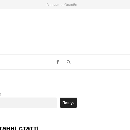
Вінничина Онлайн
Search
к
Пошук
танні статті