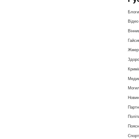
Блог
Відео
Вінни
Гайси
Жмер
Здоро
Кримі
Меди
Могил
Нови
Партн
Політ
Пояс
Спор