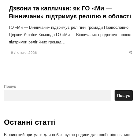
Дзвони та каплички: як ГО «Ми —
Вінничани» підтримує релігію в області
ГО «Ми — Вінничани» підтримує релігійні громади Православної
Церкви України Команда ГО «Ми — Вінничани» продовжує проєкт
підтримки релігійних громад…
19 Лютого, 2026
Sha
thi
po
Пошук
Пошук
Останні статті
Вінницький притулок для собак шукає родини для своїх підопічних: