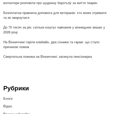
волонтери розповіли про щоденну боротьбу за життя тварин
Безоплатна правнича допомога для ветеранів: хто може отримати
та як звернутися
До 70 тисяч за рік: скільки коштує навчання у вінницьких вишах у
2026 році
На Вінниччині горіли комбайн, два сінники та гараж: що стало
причиною пожеж
Смертельна пожежа на Вінниччині: загинула пенсіонерка
Рубрики
Блоги
Відео
Вінницький район