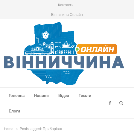
Контакти
Вінничина Онлайн
Вінниччина Онлайн
Новини Вінниччини, громад області, події та аналітика
Головна
Новини
Відео
Тексти
Searc
Блоги
Home
Posts tagged:
Приборівка