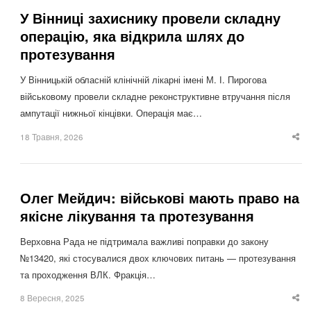
У Вінниці захиснику провели складну
операцію, яка відкрила шлях до
протезування
У Вінницькій обласній клінічній лікарні імені М. І. Пирогова
військовому провели складне реконструктивне втручання після
ампутації нижньої кінцівки. Операція має…
18 Травня, 2026
Sha
thi
po
Олег Мейдич: військові мають право на
якісне лікування та протезування
Верховна Рада не підтримала важливі поправки до закону
№13420, які стосувалися двох ключових питань — протезування
та проходження ВЛК. Фракція…
8 Вересня, 2025
Sha
thi