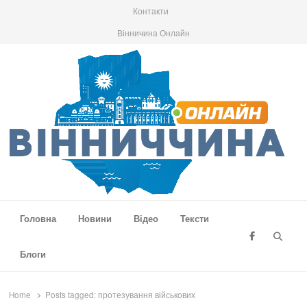
Контакти
Вінничина Онлайн
Вінниччина Онлайн
Новини Вінниччини, громад області, події та аналітика
Головна
Новини
Відео
Тексти
Searc
Блоги
Home
Posts tagged:
протезування військових