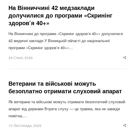
На Вінниччині 42 медзаклади
долучилися до програми «Скринінг
здоров’я 40+»
На Вінниччині до програми «Скринінг здоров’я 40+» долучилися
42 медичні заклади У Вінницькій області до національної
програми «Скринінг здоров’я 40+»…
29 Січня, 2026
Sha
thi
po
Ветерани та військові можуть
безоплатно отримати слуховий апарат
Як ветерани та військові можуть отримати безоплатний слуховий
апарат від держави Втрата слуху — це травма, яка не завжди
помітна,…
10 Листопада, 2025
Sha
thi