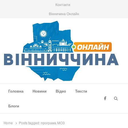
Контакти
Вінничина Онлайн
Вінниччина Онлайн
Новини Вінниччини, громад області, події та аналітика
Головна
Новини
Відео
Тексти
Searc
Блоги
Home
Posts tagged:
програма МОЗ