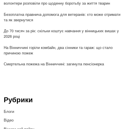
волонтери розповіли про щоденну боротьбу за життя тварин
Безоплатна правнича допомога для ветеранів: хто може отримати
та як звернутися
До 70 тисяч за рік: скільки коштує навчання у вінницьких вишах у
2026 році
На Вінниччині горіли комбайн, два сінники та гараж: що стало
причиною пожеж
Смертельна пожежа на Вінниччині: загинула пенсіонерка
Рубрики
Блоги
Відео
Вінницький район