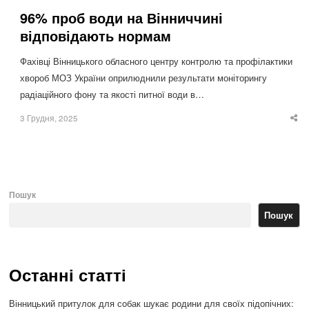
96% проб води на Вінниччині
відповідають нормам
Фахівці Вінницького обласного центру контролю та профілактики
хвороб МОЗ України оприлюднили результати моніторингу
радіаційного фону та якості питної води в…
3 Грудня, 2025
Sha
thi
po
Пошук
Пошук
Останні статті
Вінницький притулок для собак шукає родини для своїх підопічних: