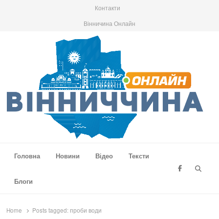
Контакти
Вінничина Онлайн
Вінниччина Онлайн
Новини Вінниччини, громад області, події та аналітика
Головна
Новини
Відео
Тексти
Searc
Блоги
Home
Posts tagged:
проби води