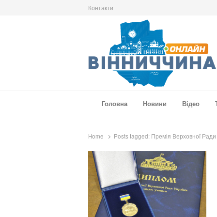
Контакти
Вінниччина Онлайн
Новини Вінниччини, громад області, події т
Головна
Новини
Відео
Home
Posts tagged:
Премія Верховної Ради