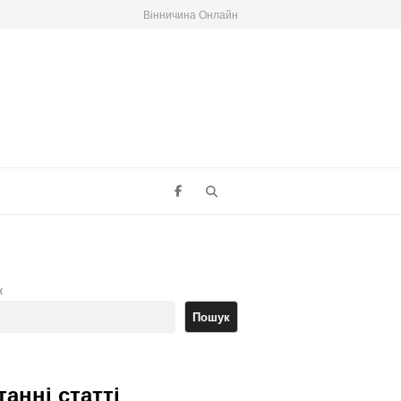
Вінничина Онлайн
Search
к
Пошук
танні статті