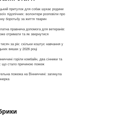
цький притулок для собак шукає родини
воїх підопічних: волонтери розповіли про
ну боротьбу за життя тварин
латна правнича допомога для ветеранів:
оже отримати та як звернутися
 тисяч за рік: скільки коштує навчання у
цьких вишах у 2026 році
нниччині горіли комбайн, два сінники та
: що стало причиною пожеж
ельна пожежа на Вінниччині: загинула
онерка
брики