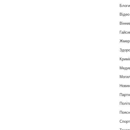
Блог
Відео
Вінни
Гайси
Жмер
Здоро
Кримі
Меди
Могил
Нови
Партн
Політ
Пояс
Спор
Текст