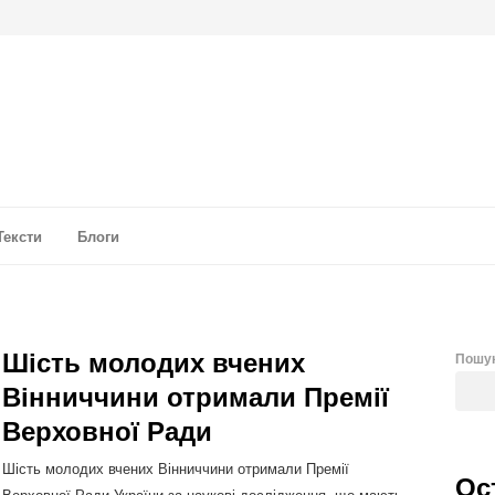
а аналітика
Тексти
Блоги
Шість молодих вчених
Пошу
Вінниччини отримали Премії
Верховної Ради
Шість молодих вчених Вінниччини отримали Премії
Ос
Верховної Ради України за наукові дослідження, що мають