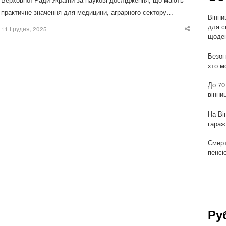
практичне значення для медицини, аграрного сектору…
Вінни
для с
11 Грудня, 2025
Share
щоден
this
post
Безоп
хто м
До 70
вінни
На Ві
гараж
Смерт
пенсі
Ру