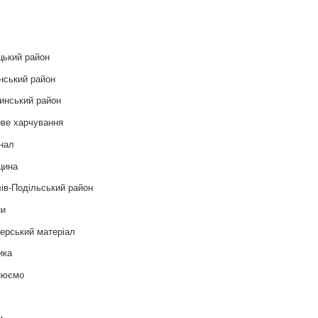
и
цький район
нський район
инський район
ве харчування
нал
цина
ів-Подільський район
ни
ерський матеріал
ика
нюємо
т
и