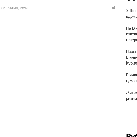
22 Травня, 2026
У Він
Share
this
вдома
post
На Ві
крити
генер
Переї
Вінни
Курил
Вінни
гуман
Жител
ризик
Ру