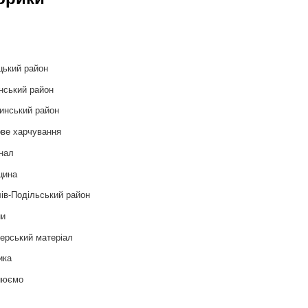
и
цький район
нський район
инський район
ве харчування
нал
цина
ів-Подільський район
ни
ерський матеріал
ика
нюємо
т