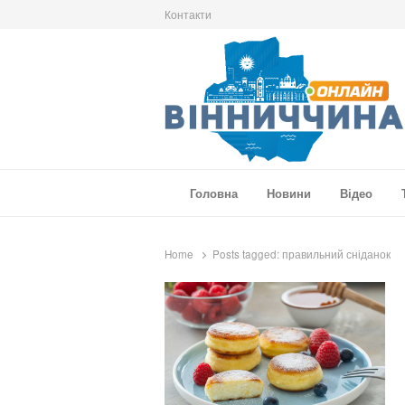
Контакти
Вінниччина Онлайн
Новини Вінниччини, громад області, події т
Головна
Новини
Відео
Home
Posts tagged:
правильний сніданок