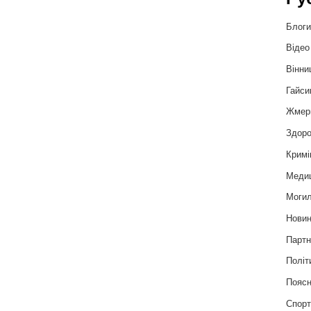
Блог
Відео
Вінни
Гайси
Жмер
Здоро
Кримі
Меди
Могил
Нови
Партн
Політ
Пояс
Спор