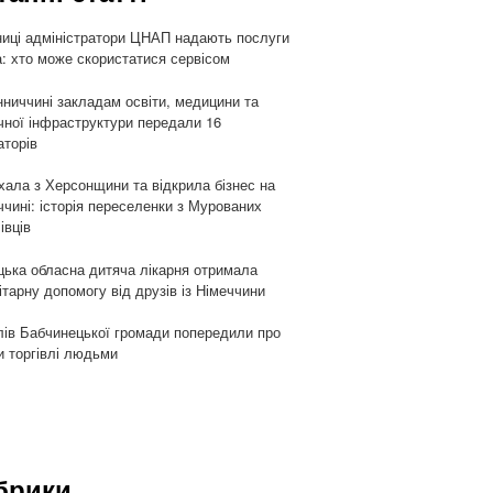
ниці адміністратори ЦНАП надають послуги
: хто може скористатися сервісом
нниччині закладам освіти, медицини та
чної інфраструктури передали 16
аторів
хала з Херсонщини та відкрила бізнес на
ччині: історія переселенки з Мурованих
івців
цька обласна дитяча лікарня отримала
ітарну допомогу від друзів із Німеччини
ів Бабчинецької громади попередили про
и торгівлі людьми
брики