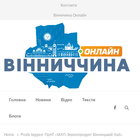
Контакти
Вінничина Онлайн
Вінниччина Онлайн
Новини Вінниччини, громад області, події та аналітика
Головна
Новини
Відео
Тексти
Searc
Блоги
Home
Posts tagged:
ПрАТ «МХП-Зернопродукт Вінницький Хаб»