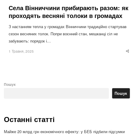
Села Вінниччини прибирають разом: як
проходять весняні толоки в громадах
З настанням тепла у громадах Вінниччини традиційно стартував
сезон весняних толок. Попри воєнний стан, мешканці сіл не
забувають: порядок і…
1 Травня, 2025
Sha
thi
po
Пошук
Пошук
Останні статті
Майже 20 млрд грн економічного ефекту: у БЕБ підбили підсумки