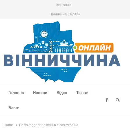
Контакти
Вінничина Онлайн
Вінниччина Онлайн
Новини Вінниччини, громад області, події та аналітика
Головна
Новини
Відео
Тексти
Searc
Блоги
Home
Posts tagged:
пожежі в лісах Україна