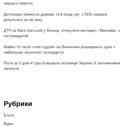
першого півріччя
Детінізація принесла державі 13,8 млрд грн: у БЕБ назвали
результати за пів року
ДТП на Магістратській у Вінниці: зіткнулися мотоцикл і Mercedes, є
постраждалий
Майже 10 тисяч голів худоби: на Вінниччині розширюють одне з
найбільших молочних господарств
Росія за 5 днів 41 раз атакувала залізницю України: 6 залізничників
загинули
Рубрики
Блоги
Відео