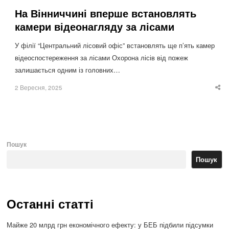
На Вінниччині вперше встановлять
камери відеонагляду за лісами
У філії “Центральний лісовий офіс” встановлять ще п’ять камер
відеоспостереження за лісами Охорона лісів від пожеж
залишається одним із головних…
2 Вересня, 2025
Sha
thi
po
Пошук
Пошук
Останні статті
Майже 20 млрд грн економічного ефекту: у БЕБ підбили підсумки