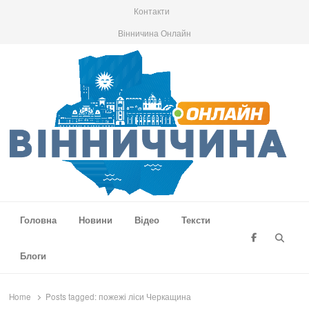
Контакти
Вінничина Онлайн
Вінниччина Онлайн
Новини Вінниччини, громад області, події та аналітика
Головна
Новини
Відео
Тексти
Searc
Блоги
Home
Posts tagged:
пожежі ліси Черкащина