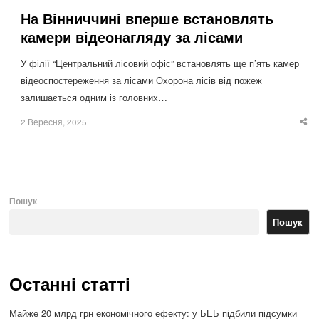
На Вінниччині вперше встановлять
камери відеонагляду за лісами
У філії “Центральний лісовий офіс” встановлять ще п’ять камер
відеоспостереження за лісами Охорона лісів від пожеж
залишається одним із головних…
2 Вересня, 2025
Sha
thi
po
Пошук
Пошук
Останні статті
Майже 20 млрд грн економічного ефекту: у БЕБ підбили підсумки