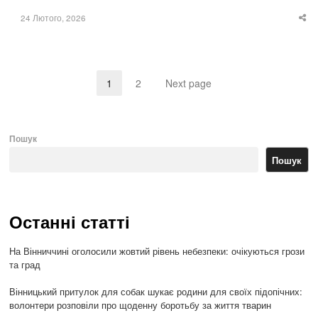
24 Лютого, 2026
Sha
thi
po
1
2
Next page
Page
Page
Пошук
Пошук
Останні статті
На Вінниччині оголосили жовтий рівень небезпеки: очікуються грози
та град
Вінницький притулок для собак шукає родини для своїх підопічних:
волонтери розповіли про щоденну боротьбу за життя тварин