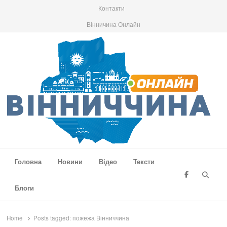
Контакти
Вінничина Онлайн
Вінниччина Онлайн
Новини Вінниччини, громад області, події та аналітика
Головна
Новини
Відео
Тексти
Searc
Блоги
Home
Posts tagged:
пожежа Вінниччина