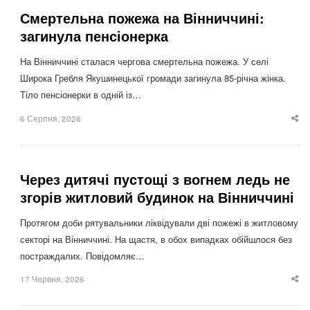
Смертельна пожежа на Вінниччині:
загинула пенсіонерка
На Вінниччині сталася чергова смертельна пожежа. У селі
Широка Гребля Якушинецької громади загинула 85-річна жінка.
Тіло пенсіонерки в одній із…
6 Серпня, 2026
Sha
thi
po
Через дитячі пустощі з вогнем ледь не
згорів житловий будинок на Вінниччині
Протягом доби рятувальники ліквідували дві пожежі в житловому
секторі на Вінниччині. На щастя, в обох випадках обійшлося без
постраждалих. Повідомляє…
17 Червня, 2026
Sha
thi
po