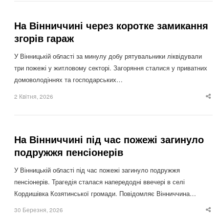
На Вінниччині через коротке замикання
згорів гараж
У Вінницькій області за минулу добу рятувальники ліквідували
три пожежі у житловому секторі. Загоряння сталися у приватних
домоволодіннях та господарських…
2 Квітня, 2026
Sha
thi
po
На Вінниччині під час пожежі загинуло
подружжя пенсіонерів
У Вінницькій області під час пожежі загинуло подружжя
пенсіонерів. Трагедія сталася напередодні ввечері в селі
Кордишівка Козятинської громади. Повідомляє Вінниччина…
30 Березня, 2026
Sha
thi