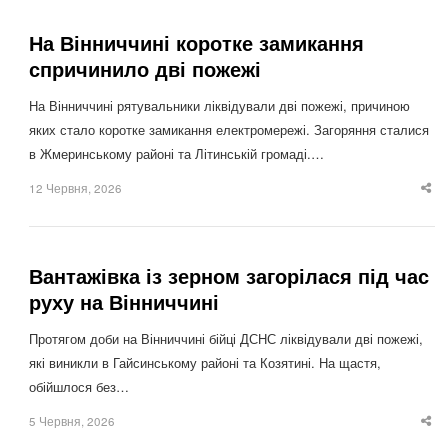
На Вінниччині коротке замикання
спричинило дві пожежі
На Вінниччині рятувальники ліквідували дві пожежі, причиною
яких стало коротке замикання електромережі. Загоряння сталися
в Жмеринському районі та Літинській громаді.…
12 Червня, 2026
Sha
thi
po
Вантажівка із зерном загорілася під час
руху на Вінниччині
Протягом доби на Вінниччині бійці ДСНС ліквідували дві пожежі,
які виникли в Гайсинському районі та Козятині. На щастя,
обійшлося без…
5 Червня, 2026
Sha
thi
po