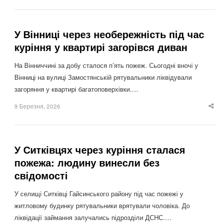
po
У Вінниці через необережність під час
куріння у квартирі загорівся диван
На Вінниччині за добу сталося п’ять пожеж. Сьогодні вночі у
Вінниці на вулиці Замостянській рятувальники ліквідували
загоряння у квартирі багатоповерхівки.…
9 Березня, 2026
Sha
thi
po
У Ситківцях через куріння сталася
пожежа: людину винесли без
свідомості
У селищі Ситківці Гайсинського району під час пожежі у
житловому будинку рятувальники врятували чоловіка. До
ліквідації займання залучались підрозділи ДСНС.…