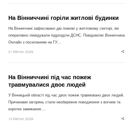
На Вінниччині горіли житлові будинки
На Вінниччині зафіксовано дві пожежі у житловому секторі, які
оперативно ліквідували підрозділи ДСНС. Повідомляє Вінниччина
Онлайн з посиланням на ГУ…
21 Квітня, 2026
Sha
thi
po
На Вінниччині під час пожеж
травмувалися двоє людей
У Вінницькій області під час двох пожеж травмовано двох людей.
Причинами загорянь стали необережне поводження з вогнем та
коротке замикання.…
13 Квітня, 2026
Sha
thi
po