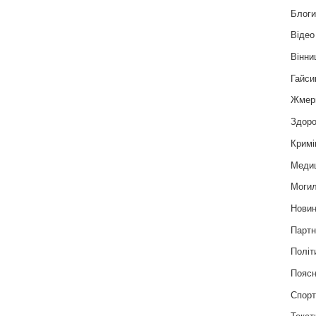
Блог
Відео
Вінни
Гайси
Жмер
Здоро
Кримі
Меди
Могил
Нови
Партн
Політ
Пояс
Спор
Текст