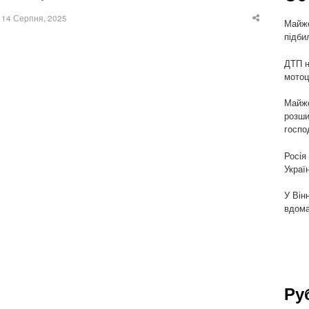
14 Серпня, 2025
Майже
Share
this
підби
post
ДТП н
мотоц
Майже
розши
госпо
Росія
Украї
У Він
вдома
Ру