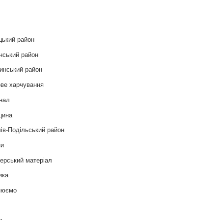
и
цький район
нський район
инський район
ве харчування
нал
цина
ів-Подільський район
ни
ерський матеріал
ика
нюємо
т
и