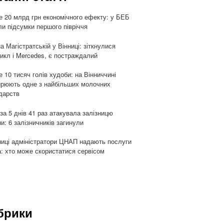
 20 млрд грн економічного ефекту: у БЕБ
ли підсумки першого півріччя
а Магістратській у Вінниці: зіткнулися
икл і Mercedes, є постраждалий
 10 тисяч голів худоби: на Вінниччині
рюють одне з найбільших молочних
дарств
 за 5 днів 41 раз атакувала залізницю
ни: 6 залізничників загинули
ниці адміністратори ЦНАП надають послуги
: хто може скористатися сервісом
брики