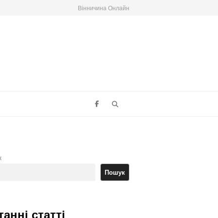
Вінничина Онлайн
Search
к
Пошук
танні статті