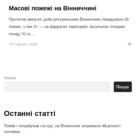
Масові пожежі на Вінниччині
Протягом минулої доби рятувальники Вінниччини ліквідували 25
пожеж, з них 21 — на відкритих територіях загальною площею
понад 10 га.…
18 Серпня, 2025
Sha
thi
po
Пошук
Пошук
Останні статті
Побив і пограбував сестру: на Вінниччині затримали 48-річного
чоловіка