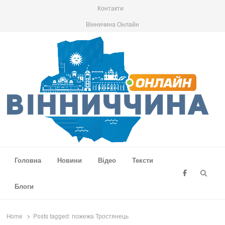
Контакти
Вінничина Онлайн
Вінниччина Онлайн
Новини Вінниччини, громад області, події та аналітика
Головна
Новини
Відео
Тексти
Searc
Блоги
Home
Posts tagged:
пожежа Тростянець