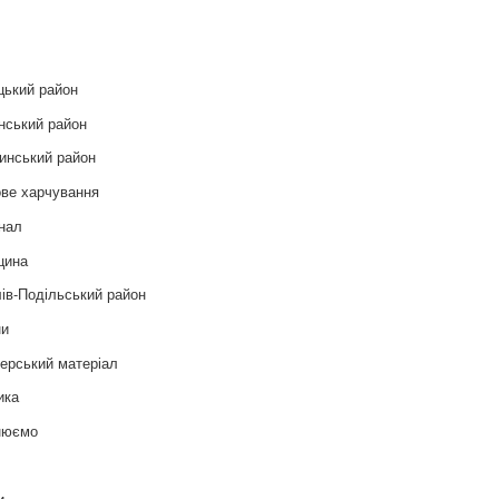
и
цький район
нський район
инський район
ве харчування
нал
цина
ів-Подільський район
ни
ерський матеріал
ика
нюємо
т
и