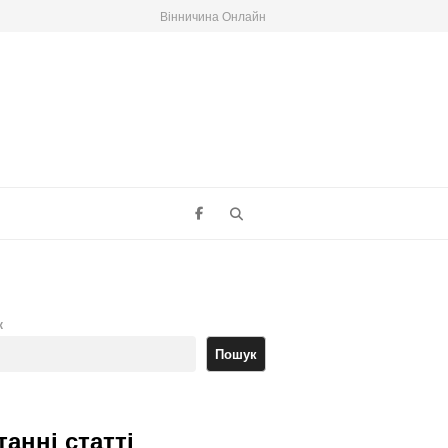
Вінничина Онлайн
Search
к
Пошук
танні статті