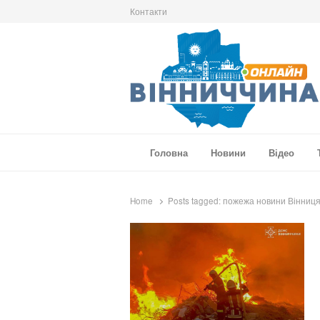
Контакти
Вінниччина Онлайн
Новини Вінниччини, громад області, події т
Головна
Новини
Відео
Home
Posts tagged:
пожежа новини Вінниц