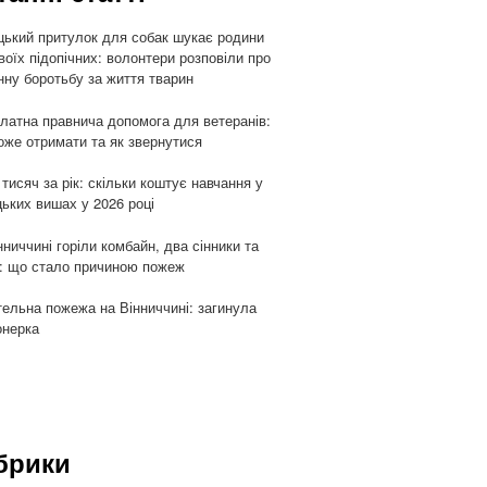
цький притулок для собак шукає родини
воїх підопічних: волонтери розповіли про
ну боротьбу за життя тварин
латна правнича допомога для ветеранів:
оже отримати та як звернутися
 тисяч за рік: скільки коштує навчання у
цьких вишах у 2026 році
нниччині горіли комбайн, два сінники та
: що стало причиною пожеж
ельна пожежа на Вінниччині: загинула
онерка
брики