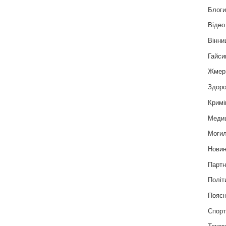
Блог
Відео
Вінни
Гайси
Жмер
Здоро
Кримі
Меди
Могил
Нови
Партн
Політ
Пояс
Спор
Текст