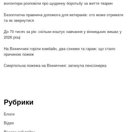
волонтери розповіли про щоденну боротьбу за життя тварин
Безоплатна правнича допомога для ветеранів: хто може отримати
та як звернутися
До 70 тисяч за рік: скільки коштує навчання у вінницьких вишах у
2026 році
На Вінниччині горіли комбайн, два сінники та гараж: що стало
причиною пожеж
Смертельна пожежа на Вінниччині: загинула пенсіонерка
Рубрики
Блоги
Відео
Вінницький район