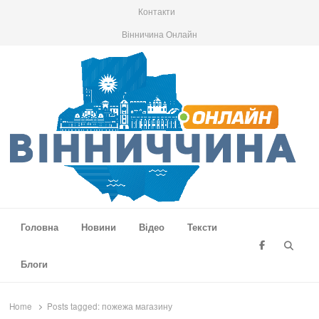
Контакти
Вінничина Онлайн
Вінниччина Онлайн
Новини Вінниччини, громад області, події та аналітика
Головна
Новини
Відео
Тексти
Searc
Блоги
Home
Posts tagged:
пожежа магазину