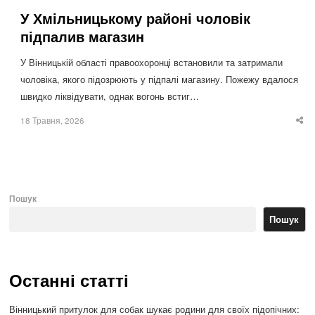
У Хмільницькому районі чоловік
підпалив магазин
У Вінницькій області правоохоронці встановили та затримали
чоловіка, якого підозрюють у підпалі магазину. Пожежу вдалося
швидко ліквідувати, однак вогонь встиг…
18 Травня, 2026
Sha
thi
po
Пошук
Пошук
Останні статті
Вінницький притулок для собак шукає родини для своїх підопічних: