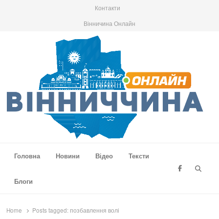
Контакти
Вінничина Онлайн
Вінниччина Онлайн
Новини Вінниччини, громад області, події та аналітика
Головна
Новини
Відео
Тексти
Searc
Блоги
Home
Posts tagged:
позбавлення волі