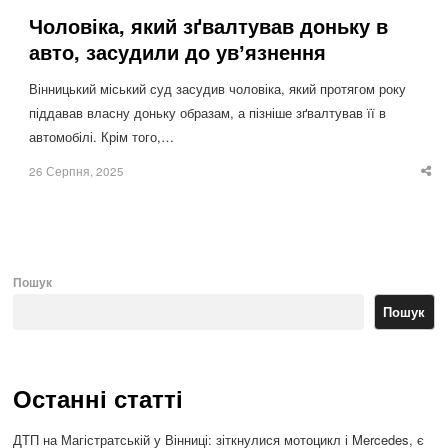
Чоловіка, який зґвалтував доньку в
авто, засудили до увʼязнення
Вінницький міський суд засудив чоловіка, який протягом року
піддавав власну доньку образам, а пізніше зґвалтував її в
автомобілі. Крім того,…
26 Серпня, 2025
Sha
thi
po
Пошук
Пошук
Останні статті
ДТП на Магістратській у Вінниці: зіткнулися мотоцикл і Mercedes, є