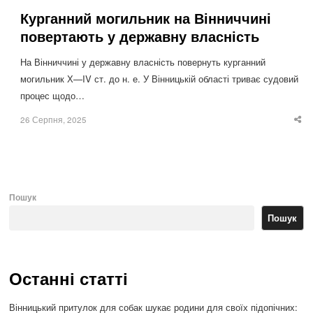
Курганний могильник на Вінниччині
повертають у державну власність
На Вінниччині у державну власність повернуть курганний
могильник Х—IV ст. до н. е. У Вінницькій області триває судовий
процес щодо…
26 Серпня, 2025
Sha
thi
po
Пошук
Пошук
Останні статті
Вінницький притулок для собак шукає родини для своїх підопічних: