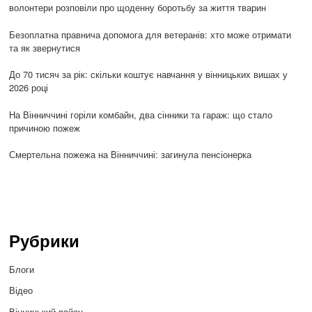
волонтери розповіли про щоденну боротьбу за життя тварин
Безоплатна правнича допомога для ветеранів: хто може отримати
та як звернутися
До 70 тисяч за рік: скільки коштує навчання у вінницьких вишах у
2026 році
На Вінниччині горіли комбайн, два сінники та гараж: що стало
причиною пожеж
Смертельна пожежа на Вінниччині: загинула пенсіонерка
Рубрики
Блоги
Відео
Вінницький район