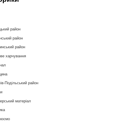
и
цький район
нський район
инський район
ве харчування
нал
цина
ів-Подільський район
ни
ерський матеріал
ика
нюємо
т