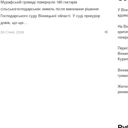
Мурафській громаді повернули 180 гектарів
сільськогосподарських земель після виконання рішення
У Він
вдома
Господарського суду Вінницької області. У суді прокурор
довів, що ще…
На Ві
крити
26 Січня, 2026
Share
генер
this
post
Переї
Вінни
Курил
Вінни
гуман
Жител
ризик
Ру