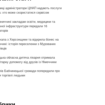
ниці адміністратори ЦНАП надають послуги
: хто може скористатися сервісом
нниччині закладам освіти, медицини та
чної інфраструктури передали 16
аторів
хала з Херсонщини та відкрила бізнес на
ччині: історія переселенки з Мурованих
івців
цька обласна дитяча лікарня отримала
ітарну допомогу від друзів із Німеччини
ів Бабчинецької громади попередили про
и торгівлі людьми
брики