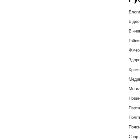
Блог
Відео
Вінни
Гайси
Жмер
Здоро
Кримі
Меди
Могил
Нови
Партн
Політ
Пояс
Спор