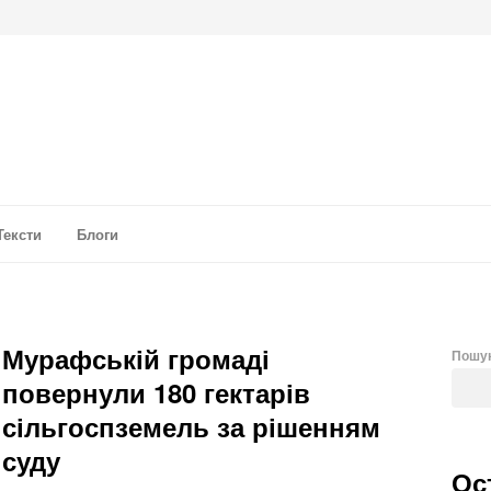
а аналітика
Тексти
Блоги
Мурафській громаді
Пошу
повернули 180 гектарів
сільгоспземель за рішенням
суду
Ос