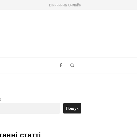
Вінничина Онлайн
Search
к
Пошук
танні статті