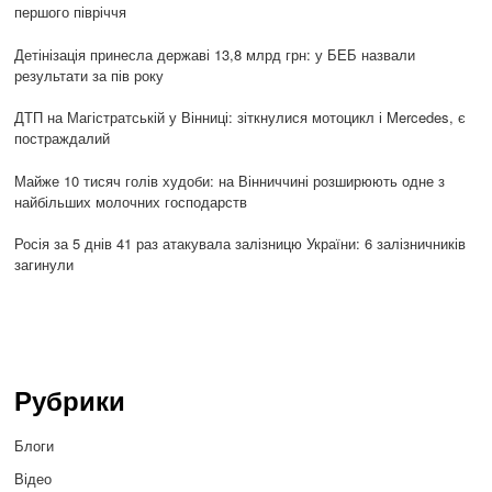
першого півріччя
Детінізація принесла державі 13,8 млрд грн: у БЕБ назвали
результати за пів року
ДТП на Магістратській у Вінниці: зіткнулися мотоцикл і Mercedes, є
постраждалий
Майже 10 тисяч голів худоби: на Вінниччині розширюють одне з
найбільших молочних господарств
Росія за 5 днів 41 раз атакувала залізницю України: 6 залізничників
загинули
Рубрики
Блоги
Відео