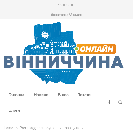
Контакти
Вінничина Онлайн
Вінниччина Онлайн
Новини Вінниччини, громад області, події та аналітика
Головна
Новини
Відео
Тексти
Searc
Блоги
Home
Posts tagged:
порушення прав дитини