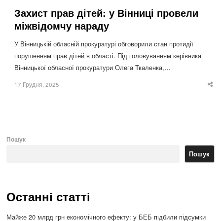
Захист прав дітей: у Вінниці провели
міжвідомчу нараду
У Вінницькій обласній прокуратурі обговорили стан протидії
порушенням прав дітей в області. Під головуванням керівника
Вінницької обласної прокуратури Олега Ткаленка,…
17 Грудня, 2025
Sha
thi
po
Пошук
Пошук
Останні статті
Майже 20 млрд грн економічного ефекту: у БЕБ підбили підсумки