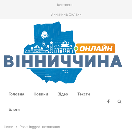
Контакти
Вінничина Онлайн
Вінниччина Онлайн
Новини Вінниччини, громад області, події та аналітика
Головна
Новини
Відео
Тексти
Searc
Блоги
Home
Posts tagged:
поховання