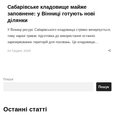
Сабарівське кладовище майже
заповнене: у Вінниці готують нові
ділянки
У Вінниці ресурс Сабарівського кладовища стрімко вичерпується,
тому наразі триває підготовка до використання останніх
зарезервованих територій для поховань. Це кладовище…
24 Грудня, 2025
Sha
thi
po
Пошук
Пошук
Останні статті