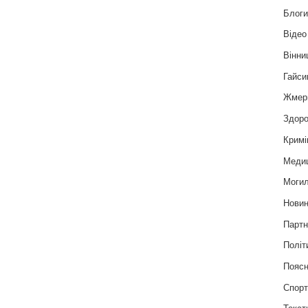
Блог
Відео
Вінни
Гайси
Жмер
Здоро
Кримі
Меди
Могил
Нови
Партн
Політ
Пояс
Спор
Текст