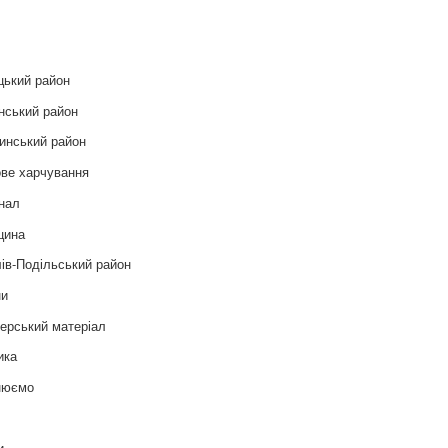
и
цький район
нський район
инський район
ве харчування
нал
цина
ів-Подільський район
ни
ерський матеріал
ика
нюємо
т
и