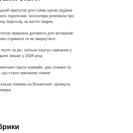
цький притулок для собак шукає родини
воїх підопічних: волонтери розповіли про
ну боротьбу за життя тварин
латна правнича допомога для ветеранів:
оже отримати та як звернутися
 тисяч за рік: скільки коштує навчання у
цьких вишах у 2026 році
нниччині горіли комбайн, два сінники та
: що стало причиною пожеж
ельна пожежа на Вінниччині: загинула
онерка
брики