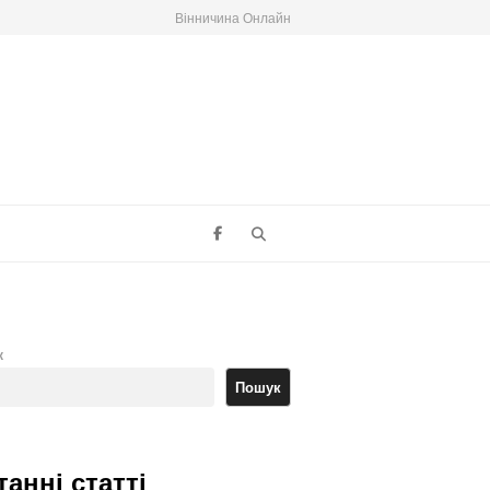
Вінничина Онлайн
Search
к
Пошук
танні статті