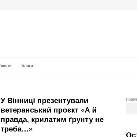
а аналітика
Тексти
Блоги
У Вінниці презентували
Пошу
ветеранський проєкт «А й
правда, крилатим ґрунту не
треба…»
Ос