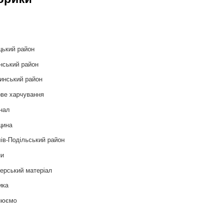
и
цький район
нський район
инський район
ве харчування
нал
цина
ів-Подільський район
ни
ерський матеріал
ика
нюємо
т