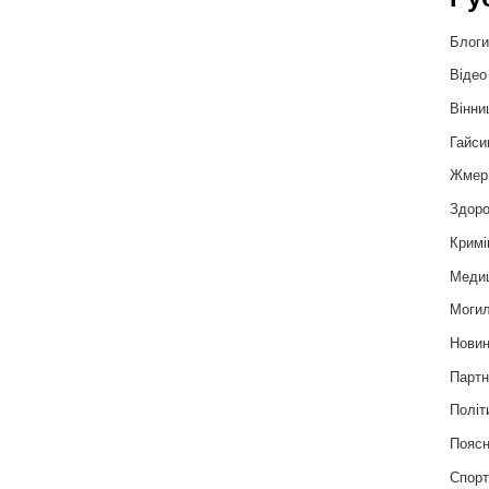
Блог
Відео
Вінни
Гайси
Жмер
Здоро
Кримі
Меди
Могил
Нови
Партн
Політ
Пояс
Спор