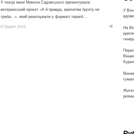
У театрі імені Миколи Садовського презентували
ветеранський проєкт «А й правда, крилатим ґрунту не
У Він
вдома
треба…», який реалізували у форматі терапії…
8 Грудня, 2025
На Ві
Share
this
крити
post
генер
Переї
Вінни
Курил
Вінни
гуман
Жител
ризик
Ру