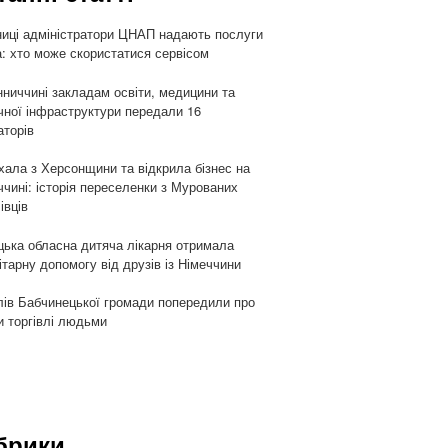
ниці адміністратори ЦНАП надають послуги
: хто може скористатися сервісом
нниччині закладам освіти, медицини та
чної інфраструктури передали 16
аторів
хала з Херсонщини та відкрила бізнес на
ччині: історія переселенки з Мурованих
івців
цька обласна дитяча лікарня отримала
ітарну допомогу від друзів із Німеччини
ів Бабчинецької громади попередили про
и торгівлі людьми
брики