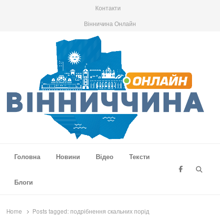
Контакти
Вінничина Онлайн
Вінниччина Онлайн
Новини Вінниччини, громад області, події та аналітика
Головна
Новини
Відео
Тексти
Searc
Блоги
Home
Posts tagged:
подрібнення скальних порід