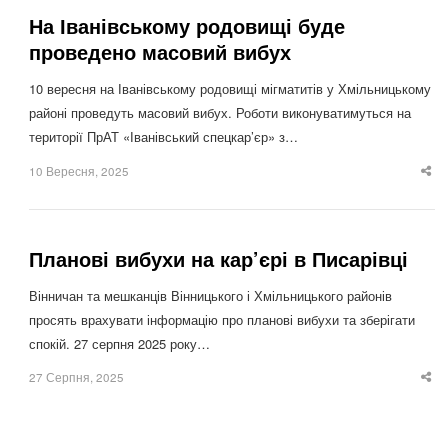
На Іванівському родовищі буде
проведено масовий вибух
10 вересня на Іванівському родовищі мігматитів у Хмільницькому
районі проведуть масовий вибух. Роботи виконуватимуться на
території ПрАТ «Іванівський спецкар’єр» з…
10 Вересня, 2025
Sha
thi
po
Планові вибухи на кар’єрі в Писарівці
Вінничан та мешканців Вінницького і Хмільницького районів
просять врахувати інформацію про планові вибухи та зберігати
спокій. 27 серпня 2025 року…
27 Серпня, 2025
Sha
thi
po