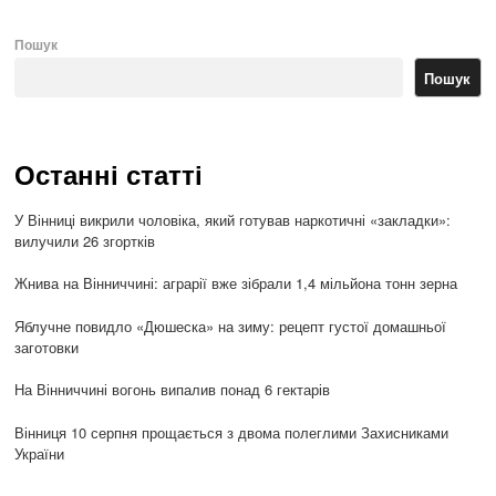
Пошук
Пошук
Останні статті
У Вінниці викрили чоловіка, який готував наркотичні «закладки»:
вилучили 26 згортків
Жнива на Вінниччині: аграрії вже зібрали 1,4 мільйона тонн зерна
Яблучне повидло «Дюшеска» на зиму: рецепт густої домашньої
заготовки
На Вінниччині вогонь випалив понад 6 гектарів
Вінниця 10 серпня прощається з двома полеглими Захисниками
України