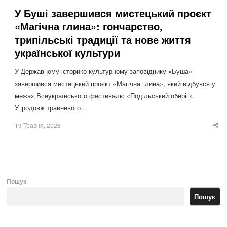
У Буші завершився мистецький проєкт
«Магічна глина»: гончарство,
трипільські традиції та нове життя
української культури
У Державному історико-культурному заповіднику «Буша»
завершився мистецький проєкт «Магічна глина», який відбувся у
межах Всеукраїнського фестивалю «Подільський оберіг».
Упродовж травневого…
19 Травня, 2026
Sha
thi
po
Пошук
Пошук