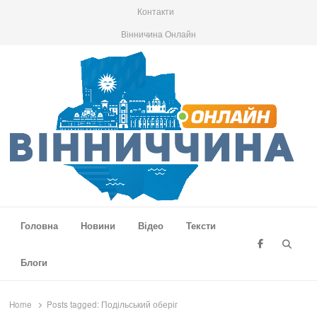
Контакти
Вінничина Онлайн
Вінниччина Онлайн
Новини Вінниччини, громад області, події та аналітика
Головна
Новини
Відео
Тексти
Searc
Блоги
Home
Posts tagged:
Подільський оберіг