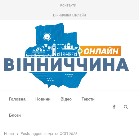
Контакти
Вінничина Онлайн
Вінниччина Онлайн
Новини Вінниччини, громад області, події та аналітика
Головна
Новини
Відео
Тексти
Searc
Блоги
Home
Posts tagged:
податки ФОП 2025