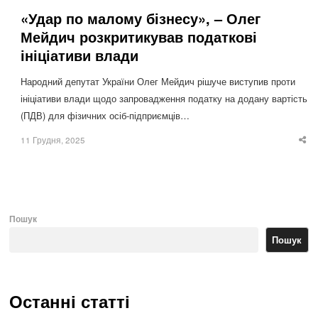
«Удар по малому бізнесу», – Олег
Мейдич розкритикував податкові
ініціативи влади
Народний депутат України Олег Мейдич рішуче виступив проти
ініціативи влади щодо запровадження податку на додану вартість
(ПДВ) для фізичних осіб-підприємців…
11 Грудня, 2025
Sha
thi
po
Пошук
Пошук
Останні статті