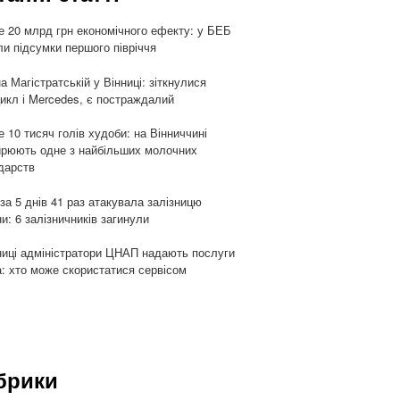
 20 млрд грн економічного ефекту: у БЕБ
ли підсумки першого півріччя
а Магістратській у Вінниці: зіткнулися
икл і Mercedes, є постраждалий
 10 тисяч голів худоби: на Вінниччині
рюють одне з найбільших молочних
дарств
 за 5 днів 41 раз атакувала залізницю
ни: 6 залізничників загинули
ниці адміністратори ЦНАП надають послуги
: хто може скористатися сервісом
брики