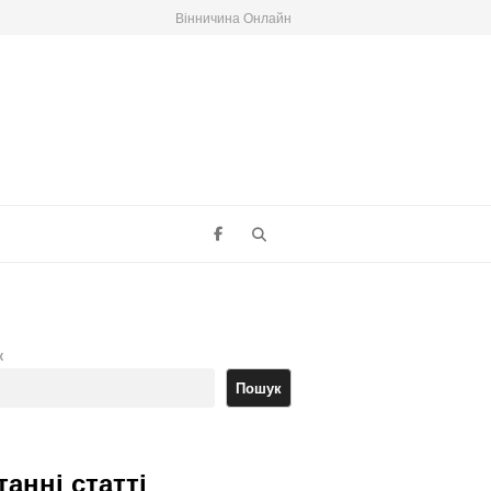
Вінничина Онлайн
Search
к
Пошук
танні статті