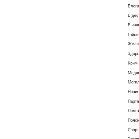
Блог
Відео
Вінни
Гайси
Жмер
Здоро
Кримі
Меди
Могил
Нови
Партн
Політ
Пояс
Спор
Текст