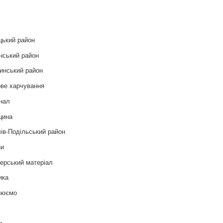
и
цький район
нський район
инський район
ве харчування
нал
цина
ів-Подільський район
ни
ерський матеріал
ика
нюємо
т
и