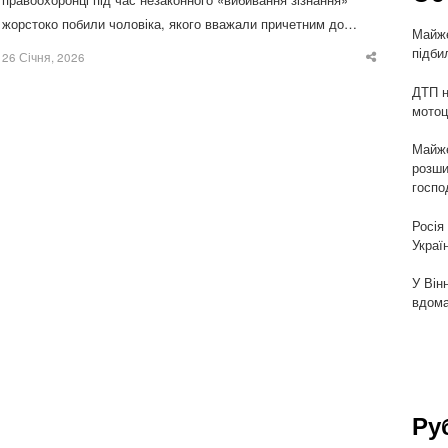
жорстоко побили чоловіка, якого вважали причетним до…
Майже
підби
26 Січня, 2026
Share
this
post
ДТП н
мотоц
Майже
розши
госпо
Росія
Украї
У Він
вдома
Ру