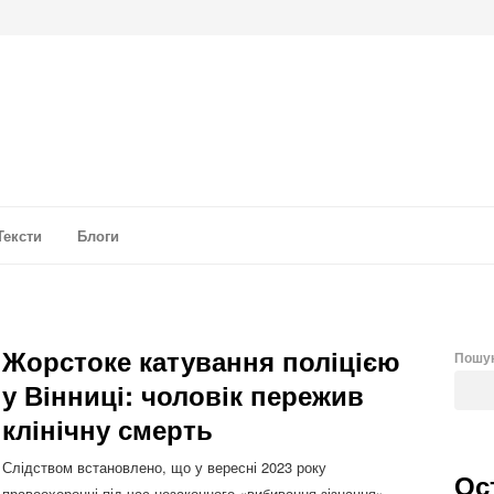
а аналітика
Тексти
Блоги
Жорстоке катування поліцією
Пошу
у Вінниці: чоловік пережив
клінічну смерть
Слідством встановлено, що у вересні 2023 року
Ос
правоохоронці під час незаконного «вибивання зізнання»