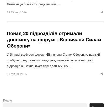
Хмільницької міської ради на чолі…
29 Січня, 2026
Sha
thi
po
Понад 20 підрозділів отримали
допомогу на форумі «Вінничани Силам
Оборони»
У Вінниці відбувся форум «Вінничани Силам Оборони», на який
прибули представники понад двадцяти військових частин і
підрозділів. Захисникам передали техніку…
3 Грудня, 2025
Sha
thi
po
Пошук