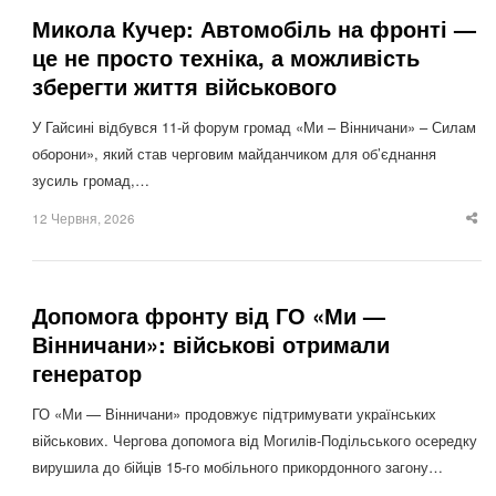
Микола Кучер: Автомобіль на фронті —
це не просто техніка, а можливість
зберегти життя військового
У Гайсині відбувся 11-й форум громад «Ми – Вінничани» – Силам
оборони», який став черговим майданчиком для об’єднання
зусиль громад,…
12 Червня, 2026
Sha
thi
po
Допомога фронту від ГО «Ми —
Вінничани»: військові отримали
генератор
ГО «Ми — Вінничани» продовжує підтримувати українських
військових. Чергова допомога від Могилів-Подільського осередку
вирушила до бійців 15-го мобільного прикордонного загону…