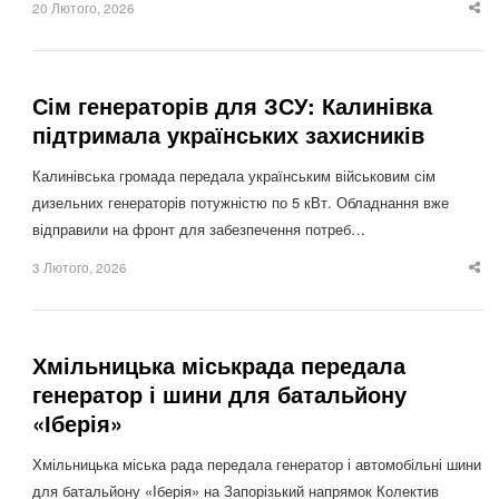
20 Лютого, 2026
Sha
thi
po
Сім генераторів для ЗСУ: Калинівка
підтримала українських захисників
Калинівська громада передала українським військовим сім
дизельних генераторів потужністю по 5 кВт. Обладнання вже
відправили на фронт для забезпечення потреб…
3 Лютого, 2026
Sha
thi
po
Хмільницька міськрада передала
генератор і шини для батальйону
«Іберія»
Хмільницька міська рада передала генератор і автомобільні шини
для батальйону «Іберія» на Запорізький напрямок Колектив