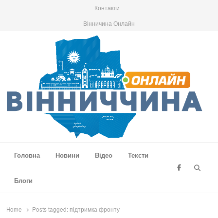
Контакти
Вінничина Онлайн
Вінниччина Онлайн
Новини Вінниччини, громад області, події та аналітика
Головна
Новини
Відео
Тексти
Searc
Блоги
Home
Posts tagged:
підтримка фронту