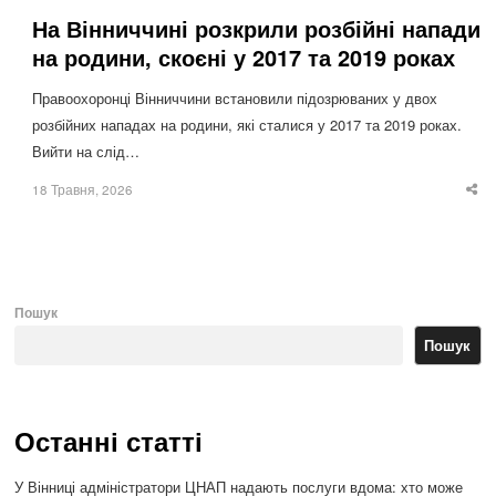
На Вінниччині розкрили розбійні напади
на родини, скоєні у 2017 та 2019 роках
Правоохоронці Вінниччини встановили підозрюваних у двох
розбійних нападах на родини, які сталися у 2017 та 2019 роках.
Вийти на слід…
18 Травня, 2026
Sha
thi
po
Пошук
Пошук
Останні статті
У Вінниці адміністратори ЦНАП надають послуги вдома: хто може