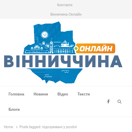
Контакти
Вінничина Онлайн
Вінниччина Онлайн
Новини Вінниччини, громад області, події та аналітика
Головна
Новини
Відео
Тексти
Searc
Блоги
Home
Posts tagged:
підозрювані у розбої