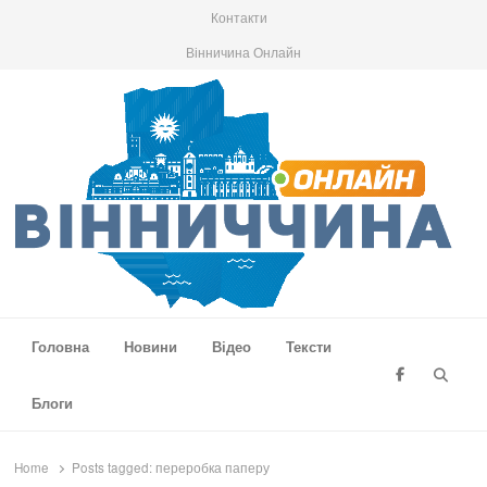
Контакти
Вінничина Онлайн
Вінниччина Онлайн
Новини Вінниччини, громад області, події та аналітика
Головна
Новини
Відео
Тексти
Searc
Блоги
Home
Posts tagged:
переробка паперу