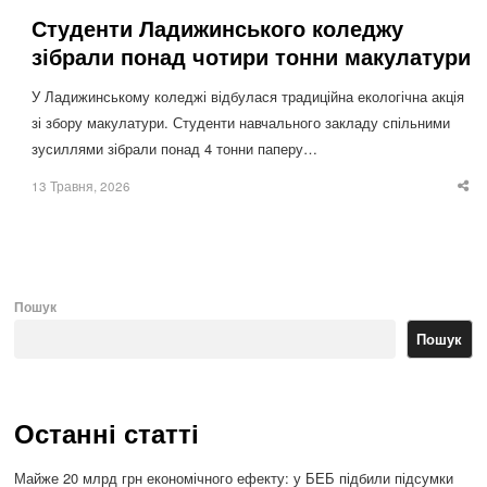
Студенти Ладижинського коледжу
зібрали понад чотири тонни макулатури
У Ладижинському коледжі відбулася традиційна екологічна акція
зі збору макулатури. Студенти навчального закладу спільними
зусиллями зібрали понад 4 тонни паперу…
13 Травня, 2026
Sha
thi
po
Пошук
Пошук
Останні статті
Майже 20 млрд грн економічного ефекту: у БЕБ підбили підсумки