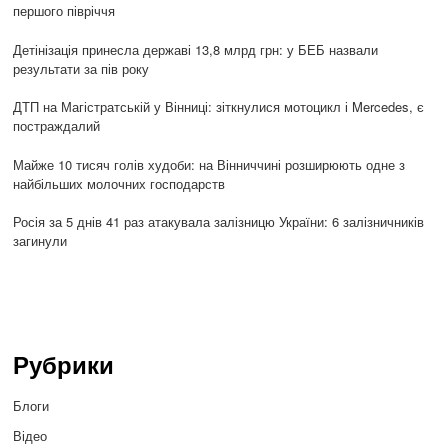
першого півріччя
Детінізація принесла державі 13,8 млрд грн: у БЕБ назвали
результати за пів року
ДТП на Магістратській у Вінниці: зіткнулися мотоцикл і Mercedes, є
постраждалий
Майже 10 тисяч голів худоби: на Вінниччині розширюють одне з
найбільших молочних господарств
Росія за 5 днів 41 раз атакувала залізницю України: 6 залізничників
загинули
Рубрики
Блоги
Відео