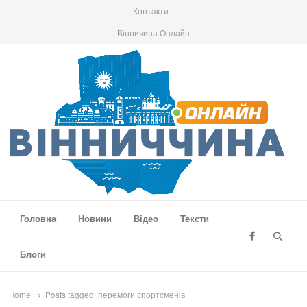
Контакти
Вінничина Онлайн
Вінниччина Онлайн
Новини Вінниччини, громад області, події та аналітика
Головна
Новини
Відео
Тексти
Searc
Блоги
Home
Posts tagged:
перемоги спортсменів