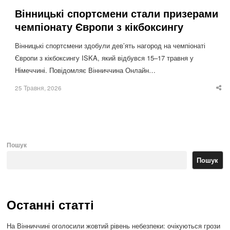
Вінницькі спортсмени стали призерами
чемпіонату Європи з кікбоксингу
Вінницькі спортсмени здобули дев’ять нагород на чемпіонаті
Європи з кікбоксингу ISKA, який відбувся 15–17 травня у
Німеччині. Повідомляє Вінниччина Онлайн…
25 Травня, 2026
Sha
thi
po
Пошук
Пошук
Останні статті
На Вінниччині оголосили жовтий рівень небезпеки: очікуються грози