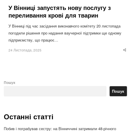
У Вінниці запустять нову послугу з
переливання крові для тварин
У Вінниці під час засідання виконавчого комітету 20 листопада
погодили рішення про надання ваучерної підтримки ще одному
підприємству, що працює…
24 Листопада, 2025
Sha
thi
po
Пошук
Пошук
Останні статті
Побив і пограбував сестру: на Вінниччині затримали 48-річного