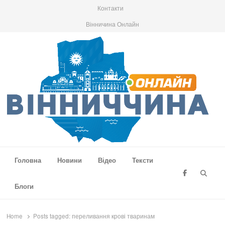
Контакти
Вінничина Онлайн
Вінниччина Онлайн
Новини Вінниччини, громад області, події та аналітика
Головна
Новини
Відео
Тексти
Searc
Блоги
Home
Posts tagged:
переливання крові тваринам