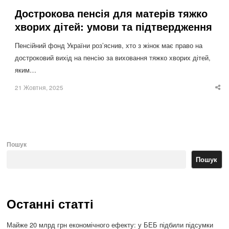
Дострокова пенсія для матерів тяжко
хворих дітей: умови та підтвердження
Пенсійний фонд України роз’яснив, хто з жінок має право на
достроковий вихід на пенсію за виховання тяжко хворих дітей,
яким…
21 Жовтня, 2025
Sha
thi
po
Пошук
Пошук
Останні статті
Майже 20 млрд грн економічного ефекту: у БЕБ підбили підсумки