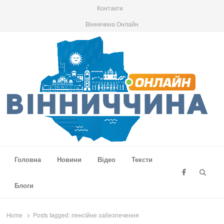
Контакти
Вінничина Онлайн
Вінниччина Онлайн
Новини Вінниччини, громад області, події та аналітика
Головна
Новини
Відео
Тексти
Searc
Блоги
Home
Posts tagged:
пенсійне забезпечення