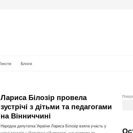
а аналітика
Тексти
Блоги
Лариса Білозір провела
Пошу
зустрічі з дітьми та педагогами
на Вінниччині
Народна депутатка України Лариса Білозір взяла участь у
Ос
низці заходів у Чернівецькій громаді, що охопили як