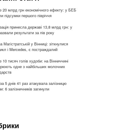
 20 млрд грн економічного ефекту: у БЕБ
ли підсумки першого півріччя
ізація принесла державі 13,8 млрд грн: у
азвали результати за пів року
а Магістратській у Вінниці: зіткнулися
икл і Mercedes, є постраждалий
 10 тисяч голів худоби: на Вінниччині
рюють одне з найбільших молочних
дарств
 за 5 днів 41 раз атакувала залізницю
ни: 6 залізничників загинули
брики