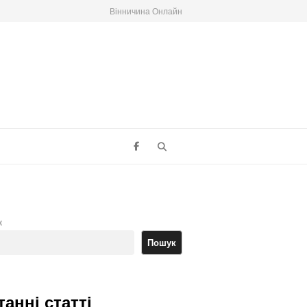
Вінничина Онлайн
Search
к
Пошук
танні статті