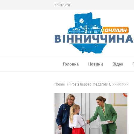
Контакти
Вінниччина Онлайн
Новини Вінниччини, громад області, події т
Головна
Новини
Відео
Home
Posts tagged:
педагоги Вінниччини