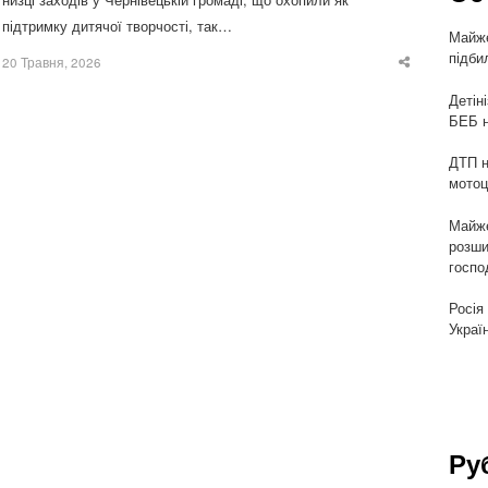
підтримку дитячої творчості, так…
Майже
підби
20 Травня, 2026
Share
this
post
Детін
БЕБ н
ДТП н
мотоц
Майже
розши
госпо
Росія
Украї
Ру