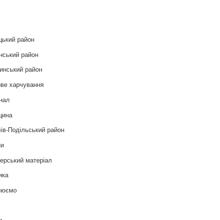
и
цький район
нський район
инський район
ве харчування
нал
цина
ів-Подільський район
ни
ерський матеріал
ика
нюємо
т
и