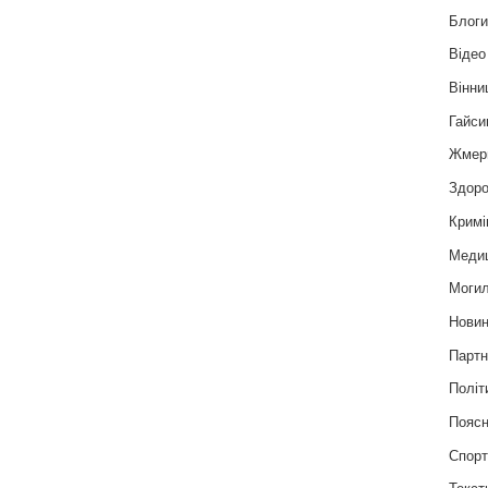
Блог
Відео
Вінни
Гайси
Жмер
Здоро
Кримі
Меди
Могил
Нови
Партн
Політ
Пояс
Спор
Текст