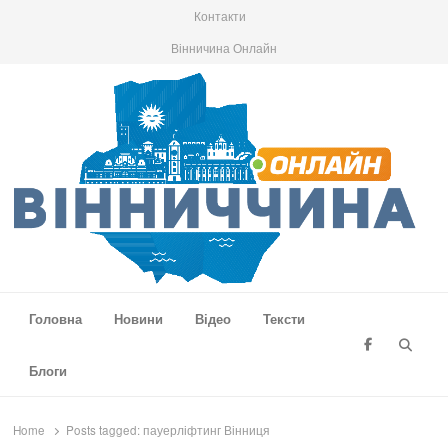
Контакти
Вінничина Онлайн
Вінниччина Онлайн
Новини Вінниччини, громад області, події та аналітика
Головна
Новини
Відео
Тексти
Searc
Блоги
Home
Posts tagged:
пауерліфтинг Вінниця