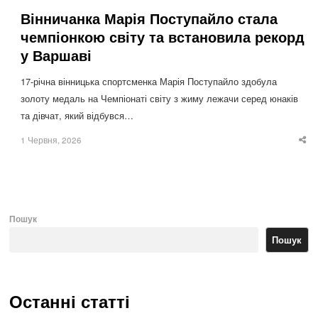
Вінничанка Марія Поступайло стала
чемпіонкою світу та встановила рекорд
у Варшаві
17-річна вінницька спортсменка Марія Поступайло здобула
золоту медаль на Чемпіонаті світу з жиму лежачи серед юнаків
та дівчат, який відбувся…
1 Червня, 2026
Sha
thi
po
Пошук
Пошук
Останні статті