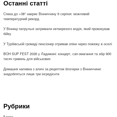
Останні статті
Спека до +38° накриє Вінниччину 6 серпня: можливий
температурний рекорд
У Вінниці патрульні затримали нетверезого водія, який провокував
бійку
У Турбівській громаді пенсіонер отримав опіки через пожежу в оселі
BOH SUP FEST 2026 у Ладижині: концерт, сап-змагання та збір 900
тисяч гривень для військових
Домашня наливка з аличі за рецептом блогерки з Вінниччини:
знадобляться лише три інгредієнти
Рубрики
Блоги