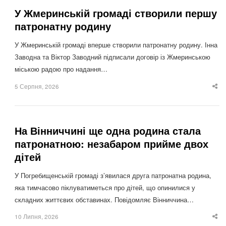
У Жмеринській громаді створили першу
патронатну родину
У Жмеринській громаді вперше створили патронатну родину. Інна
Заводна та Віктор Заводний підписали договір із Жмеринською
міською радою про надання…
5 Серпня, 2026
Sha
thi
po
На Вінниччині ще одна родина стала
патронатною: незабаром прийме двох
дітей
У Погребищенській громаді з’явилася друга патронатна родина,
яка тимчасово піклуватиметься про дітей, що опинилися у
складних життєвих обставинах. Повідомляє Вінниччина…
10 Липня, 2026
Sha
thi