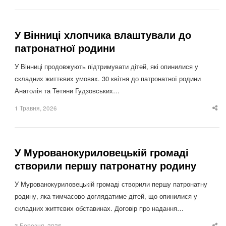
po
У Вінниці хлопчика влаштували до
патронатної родини
У Вінниці продовжують підтримувати дітей, які опинилися у
складних життєвих умовах. 30 квітня до патронатної родини
Анатолія та Тетяни Гудзовських…
1 Травня, 2026
Sha
thi
po
У Мурованокуриловецькій громаді
створили першу патронатну родину
У Мурованокуриловецькій громаді створили першу патронатну
родину, яка тимчасово доглядатиме дітей, що опинилися у
складних життєвих обставинах. Договір про надання…
3 Березня, 2026