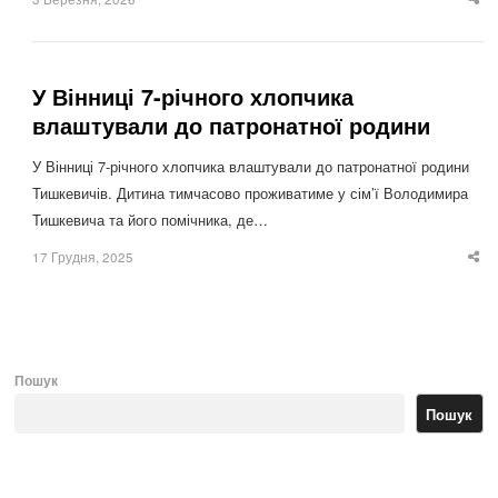
Sha
thi
po
У Вінниці 7-річного хлопчика
влаштували до патронатної родини
У Вінниці 7-річного хлопчика влаштували до патронатної родини
Тишкевичів. Дитина тимчасово проживатиме у сім’ї Володимира
Тишкевича та його помічника, де…
17 Грудня, 2025
Sha
thi
po
Пошук
Пошук