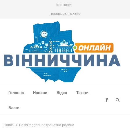
Контакти
Вінничина Онлайн
Вінниччина Онлайн
Новини Вінниччини, громад області, події та аналітика
Головна
Новини
Відео
Тексти
Searc
Блоги
Home
Posts tagged:
патронатна родина