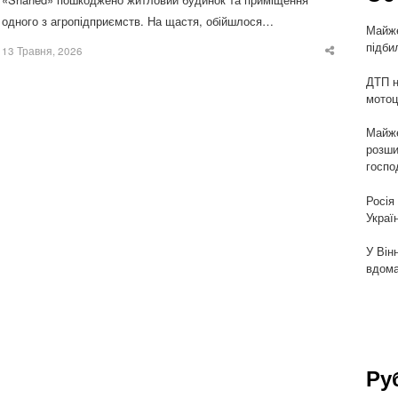
одного з агропідприємств. На щастя, обійшлося…
Майже
підби
13 Травня, 2026
Share
this
post
ДТП н
мотоц
Майже
розши
госпо
Росія
Украї
У Він
вдома
Ру