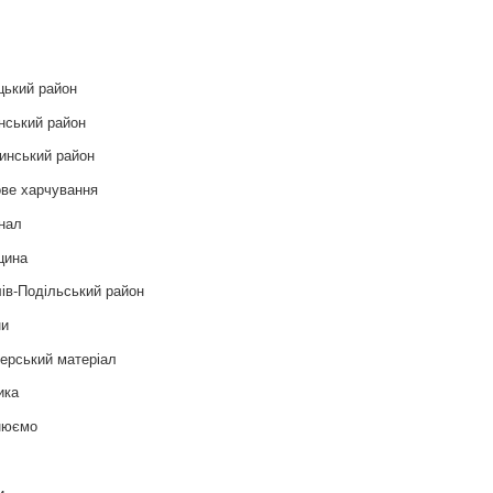
и
цький район
нський район
инський район
ве харчування
нал
цина
ів-Подільський район
ни
ерський матеріал
ика
нюємо
т
и