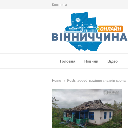
Контакти
Вінниччина Онлайн
Новини Вінниччини, громад області, події т
Головна
Новини
Відео
Home
Posts tagged:
падіння уламків дрона