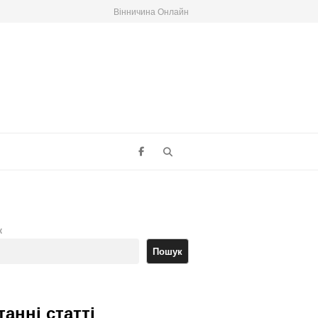
Вінничина Онлайн
Search
к
Пошук
танні статті