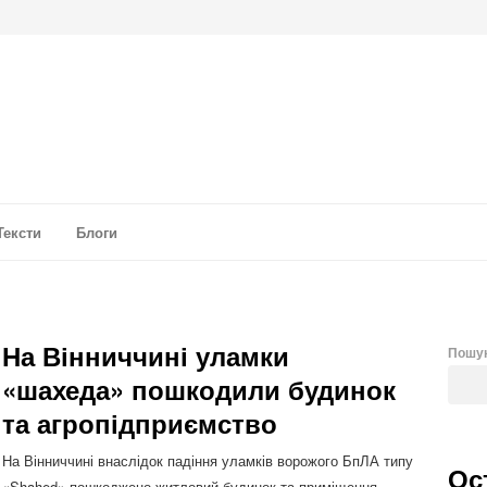
а аналітика
Тексти
Блоги
На Вінниччині уламки
Пошу
«шахеда» пошкодили будинок
та агропідприємство
На Вінниччині внаслідок падіння уламків ворожого БпЛА типу
Ос
«Shahed» пошкоджено житловий будинок та приміщення