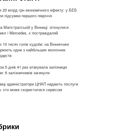
 20 млрд грн економічного ефекту: у БЕБ
ли підсумки першого півріччя
а Магістратській у Вінниці: зіткнулися
икл і Mercedes, є постраждалий
 10 тисяч голів худоби: на Вінниччині
рюють одне з найбільших молочних
дарств
 за 5 днів 41 раз атакувала залізницю
ни: 6 залізничників загинули
ниці адміністратори ЦНАП надають послуги
: хто може скористатися сервісом
брики