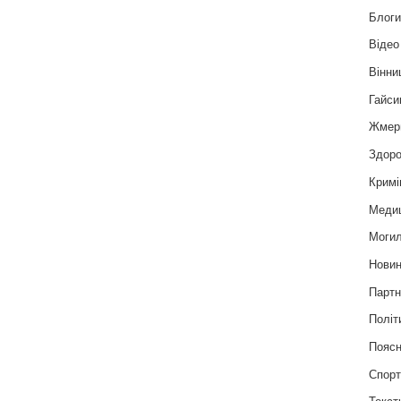
Блог
Відео
Вінни
Гайси
Жмер
Здоро
Кримі
Меди
Могил
Нови
Партн
Політ
Пояс
Спор
Текст